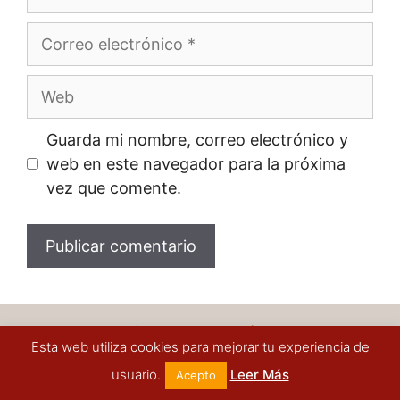
Correo
electrónico
Web
Guarda mi nombre, correo electrónico y
web en este navegador para la próxima
vez que comente.
Todo el contenido que encontrarás en esta web es
Esta web utiliza cookies para mejorar tu experiencia de
informativo, no tenemos ningún contacto con
entidades oficiales ni pretendemos reemplazar la
usuario.
Leer Más
Acepto
información que éstos emitan.