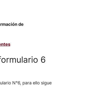
ormación de
entes
formulario 6
lario N°6, para ello sigue