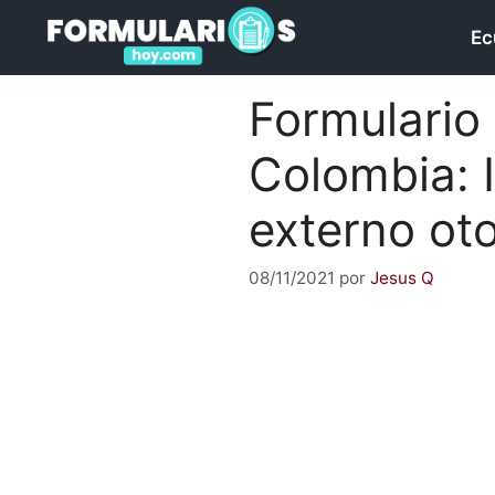
Saltar
Ec
al
contenido
Formulario 
Colombia: 
externo ot
08/11/2021
por
Jesus Q