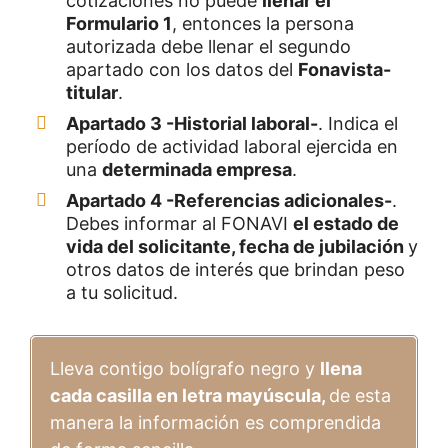
cotizaciones no puede
llenar el
Formulario 1
, entonces la persona
autorizada debe llenar el segundo
apartado con los datos del
Fonavista-
titular
.
Apartado 3 -Historial laboral-
. Indica el
período de actividad laboral ejercida en
una
determinada empresa
.
Apartado 4 -Referencias adicionales-
.
Debes informar al FONAVI
el estado de
vida del solicitante, fecha de jubilación
y
otros datos de interés que brindan peso
a tu solicitud.
Lleva contigo bolígrafo negro y
llena
cada casilla en letra mayúscula,
de esta
manera la información es comprendida