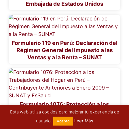
Embajada de Estados Unidos
Formulario 119 en Perú: Declaración del
Régimen General del Impuesto a las
Ventas y a la Renta – SUNAT
Formulario 1076: Protección a los
Trabajadores del Hogar en Perú –
Esta web utiliza cookies para mejorar tu experiencia de
Contribuyente Anteriores a Enero 2009 –
usuario.
Leer Más
Acepto
SUNAT y EsSalud