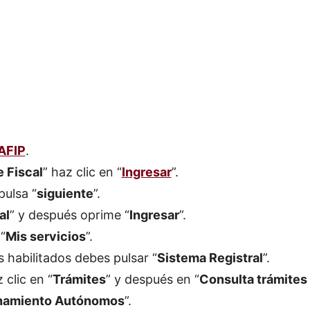
AFIP
.
 Fiscal
” haz clic en “
Ingresar
”.
pulsa “
siguiente
”.
al
” y después oprime “
Ingresar
”.
“
Mis
servicios
”.
s habilitados debes pulsar “
Sistema
Registral
”.
 clic en “
Trámites
” y después en “
Consulta
trámites
namiento
Autónomos
”.