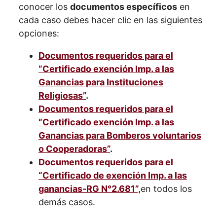
conocer los
documentos específicos
en
cada caso debes hacer clic en las siguientes
opciones:
Documentos requeridos para el
“Certificado exención Imp. a las
Ganancias para Instituciones
Religiosas”
.
Documentos requeridos para el
“Certificado exención Imp. a las
Ganancias para Bomberos voluntarios
o Cooperadoras”
.
Documentos requeridos para el
“Certificado de exención Imp. a las
ganancias-RG N°2.681”,
en todos los
demás casos.