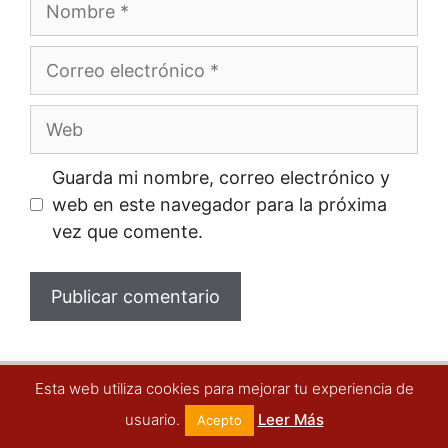
Correo
electrónico
Web
Guarda mi nombre, correo electrónico y
web en este navegador para la próxima
vez que comente.
Esta web utiliza cookies para mejorar tu experiencia de
Todo el contenido que encontrarás en esta web es
informativo, no tenemos ningún contacto con
usuario.
Leer Más
Acepto
entidades oficiales ni pretendemos reemplazar la