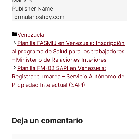
María B.
Publisher Name
formularioshoy.com
Categorías
Venezuela
Planilla FASMIJ en Venezuela: Inscripción
al programa de Salud para los trabajadores
– Ministerio de Relaciones Interiores
Planilla FM-02 SAPI en Venezuela:
Registrar tu marca – Servicio Autónomo de
Propiedad Intelectual (SAPI)
Deja un comentario
Comentario