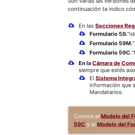
Son varias las versiones d
continuación te indico có
En las
Secciones Reg
Formulario 59.
“Id
Formulario 59M.
“
Formulario 59C.
“
En la
Cámara de Come
siempre que estés aso
El
Sistema Integr
información que s
Mandatarios.
Conoce el
Modelo del F
59C
y el
Modelo del Fo