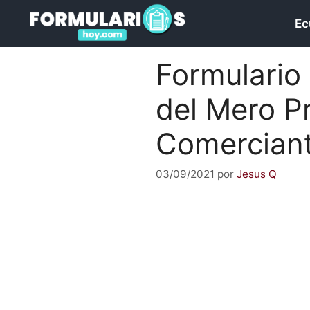
Saltar
Ec
al
contenido
Formulario 
del Mero P
Comercian
03/09/2021
por
Jesus Q