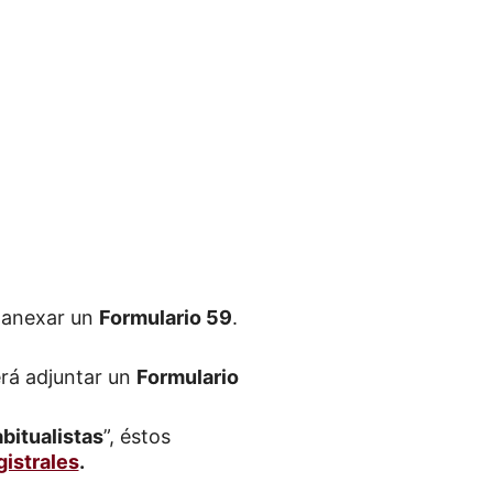
á anexar un
Formulario 59
.
erá adjuntar un
Formulario
bitualistas
”, éstos
istrales
.