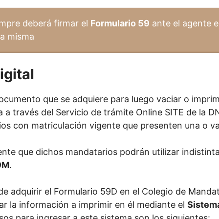
mpre deberá firmar el
Formulario 59
ante el agente 
 la misma
gital
cumento que se adquiere para luego vaciar o imprimir
 a través del Servicio de trámite Online SITE de la 
ios con matriculación vigente que presenten una o var
nte que dichos mandatarios podrán utilizar indistin
9M
.
de adquirir el Formulario 59D en el Colegio de Manda
 la información a imprimir en él mediante el
Sistema
sos para ingresar a este sistema son los siguientes: