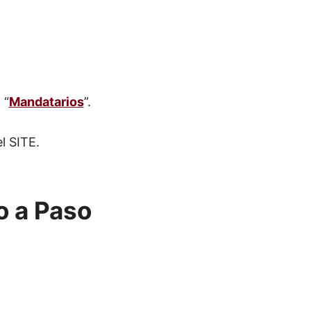
 “
Mandatarios
”.
l SITE.
o a Paso