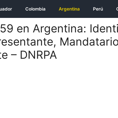
uador
Colombia
Argentina
Perú
59 en Argentina: Identi
resentante, Mandatario
te – DNRPA