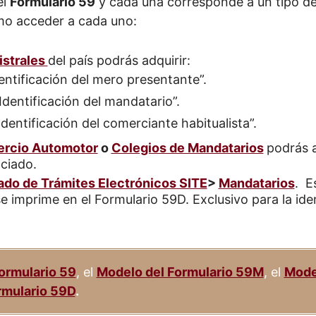
el
Formulario 59
y cada una corresponde a un tipo de
mo acceder a cada uno:
istrales
del país podrás adquirir:
entificación del mero presentante”.
Identificación del mandatario”.
Identificación del comerciante habitualista”.
rcio Automotor
o
Colegios de Mandatarios
podrás a
ciado.
ado de Trámites Electrónicos SITE
>
Mandatarios
. E
e imprime en el Formulario 59D. Exclusivo para la ide
ormulario 59
, el
Modelo del Formulario 59M
, el
Mode
rmulario 59D
.