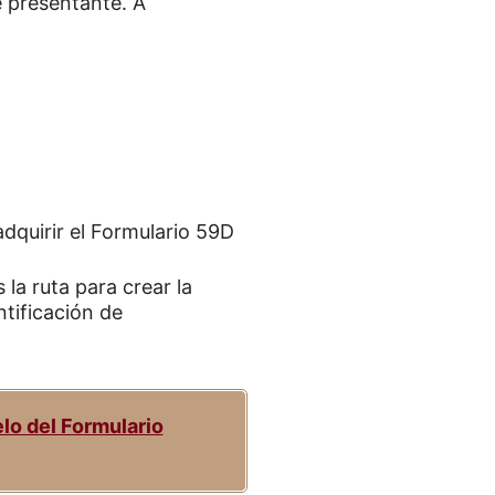
 presentante. A
dquirir el Formulario 59D
s la ruta para crear la
ntificación de
lo del Formulario