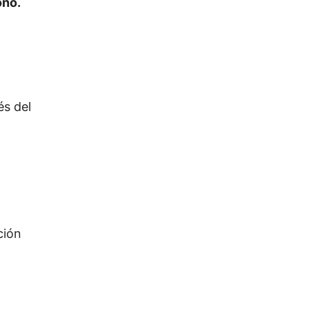
ono.
és del
ción