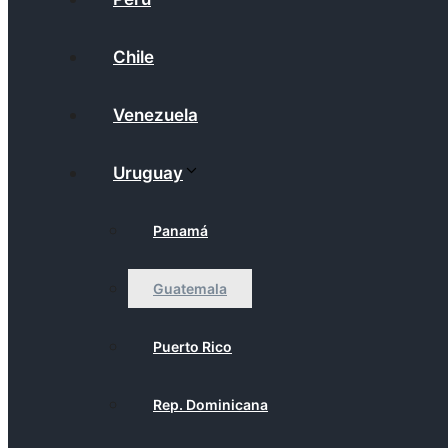
Chile
Venezuela
Uruguay
Panamá
Guatemala
Puerto Rico
Rep. Dominicana