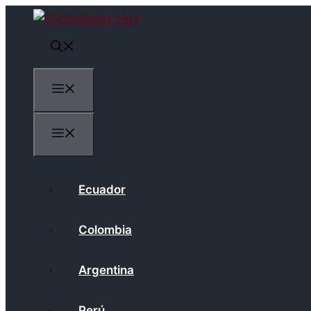
Saltar
al
contenido
Menú
Menú
Ecuador
Colombia
Argentina
Perú