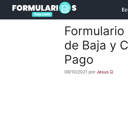
Saltar
Ec
al
contenido
Formulario
de Baja y 
Pago
08/10/2021
por
Jesus Q