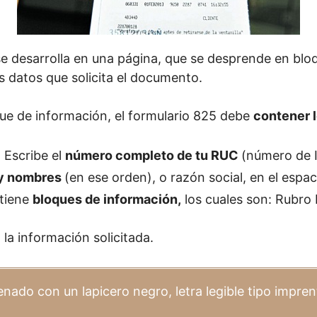
e desarrolla en una página, que se desprende en blo
os datos que solicita el documento.
e de información, el formulario 825 debe
contener l
: Escribe el
número completo de tu RUC
(número de I
 y nombres
(en ese orden), o razón social, en el espac
tiene
bloques de información,
los cuales son: Rubro I
 la información solicitada.
lenado con un lapicero negro, letra legible tipo impre