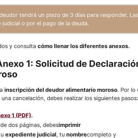
l deudor tendrá un plazo de 3 días para responder. La
judicial o por el pago de la deuda.
ados y consulta
cómo llenar los diferentes anexos.
Anexo 1: Solicitud de Declaraci
roso
la
inscripción del deudor alimentario moroso
. Por lo
 una cancelación, debes realizar los siguientes pasos
exo 1 (PDF)
.
nde dos páginas, debes
imprimir
tu
expediente judicial
, tu
nombre
completo y