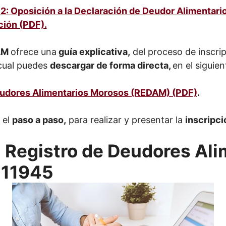
: Oposición a la Declaración de Deudor Alimentario
ción (PDF).
AM
ofrece una
guía explicativa,
del proceso de inscri
 cual puedes
descargar de forma directa,
en el siguien
eudores Alimentarios Morosos (REDAM) (PDF)
.
 el
paso a paso,
para realizar y presentar la
inscripci
l Registro de Deudores Ali
 11945