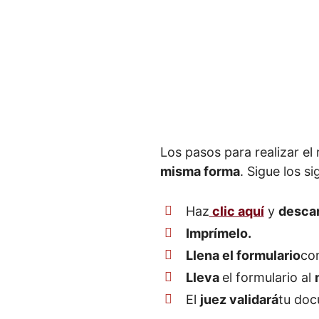
Los pasos para realizar el 
misma forma
. Sigue los s
Haz
clic aquí
y
desca
Imprímelo.
Llena el formulario
con
Lleva
el formulario al
El
juez validará
tu doc