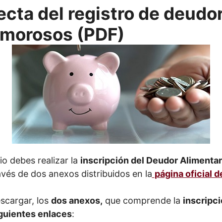
ecta del registro de deudo
 morosos (PDF)
io debes realizar la
inscripción del Deudor Alimenta
ravés de dos anexos distribuidos en la
página oficial d
scargar, los
dos anexos,
que comprende la
inscripc
guientes enlaces
: