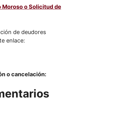
 Moroso o Solicitud de
pción de deudores
te enlace:
ón o cancelación:
mentarios