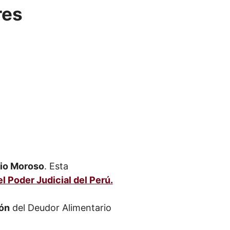
res
rio Moroso
. Esta
el Poder Judicial del Perú.
ión
del Deudor Alimentario