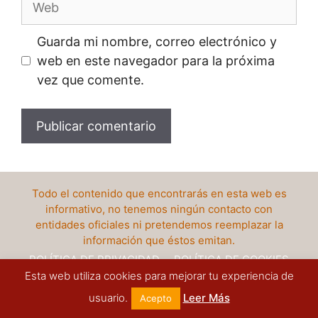
Guarda mi nombre, correo electrónico y
web en este navegador para la próxima
vez que comente.
Todo el contenido que encontrarás en esta web es
informativo, no tenemos ningún contacto con
entidades oficiales ni pretendemos reemplazar la
información que éstos emitan.
POLÍTICA DE PRIVACIDAD
POLÍTICA DE COOKIES
Esta web utiliza cookies para mejorar tu experiencia de
AVISO LEGAL
MAPA DEL SITIO
CONTACTO
usuario.
Leer Más
Acepto
© 2021 - FormulariosHoy.com - Todos los Derechos