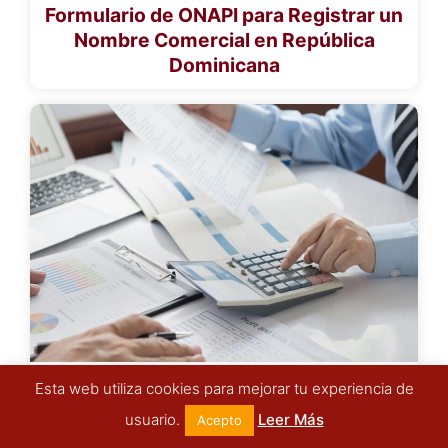
Formulario de ONAPI para Registrar un
Nombre Comercial en República
Dominicana
Formulario 607 DGII en República
Esta web utiliza cookies para mejorar tu experiencia de
Dominicana: Formato de envío de ventas
usuario.
Leer Más
Acepto
de bienes y servicios – Remisión de