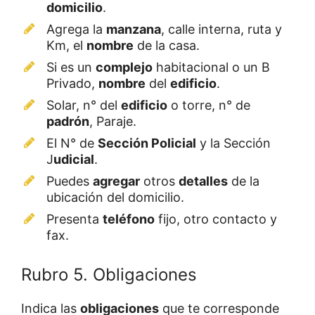
domicilio
.
Agrega la
manzana
, calle interna, ruta y
Km, el
nombre
de la casa.
Si es un
complejo
habitacional o un B
Privado,
nombre
del
edificio
.
Solar, n° del
edificio
o torre, n° de
padrón
, Paraje.
El N° de
Sección Policial
y la Sección
J
udicial
.
Puedes
agregar
otros
detalles
de la
ubicación del domicilio.
Presenta
teléfono
fijo, otro contacto y
fax.
Rubro 5. Obligaciones
Indica las
obligaciones
que te corresponde