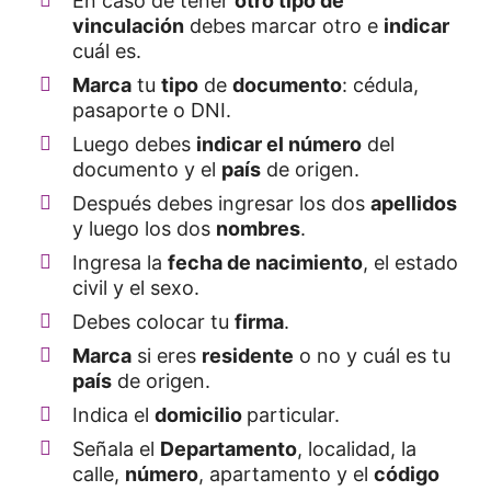
En caso de tener
otro tipo de
vinculación
debes marcar otro e
indicar
cuál es.
Marca
tu
tipo
de
documento
: cédula,
pasaporte o DNI.
Luego debes
indicar el número
del
documento y el
país
de origen.
Después debes ingresar los dos
apellidos
y luego los dos
nombres
.
Ingresa la
fecha de nacimiento
, el estado
civil y el sexo.
Debes colocar tu
firma
.
Marca
si eres
residente
o no y cuál es tu
país
de origen.
Indica el
domicilio
particular.
Señala el
Departamento
, localidad, la
calle,
número
, apartamento y el
código