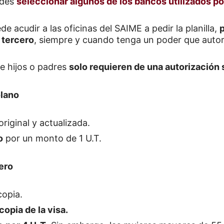
edes
seleccionar algunos de los bancos utilizados por
ede acudir a las oficinas del SAIME a pedir la planilla,
p
 tercero
, siempre y cuando tenga un poder que autori
de hijos o padres
solo requieren de una autorización s
olano
riginal y actualizada.
o
por un monto de 1 U.T.
ero
copia.
copia de la visa.