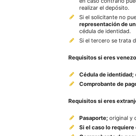
en caso contrario pu
realizar el depósito.
Si el solicitante no pu
representación de un
cédula de identidad.
Si el tercero se trata 
Requisitos si eres venez
Cédula de identidad;
o
Comprobante de pag
Requisitos si eres extranj
Pasaporte;
original y 
Si el caso lo requiere 