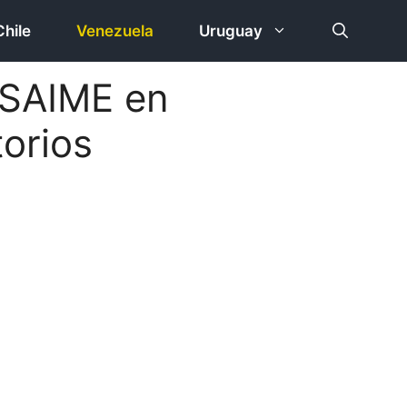
Chile
Venezuela
Uruguay
s SAIME en
torios