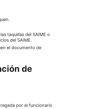
.
quen.
as taquillas del SAIME o
icios del SAIME.
guen el documento de
ación de
regada por el funcionario