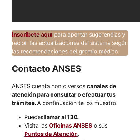
Inscríbete aquí
para aportar sugerencias y
recibir las actualizaciones del sistema según
las recomendaciones del gremio médico.
Contacto ANSES
ANSES cuenta con diversos
canales de
atención para consultar o efectuar tus
trámites.
A continuación te los muestro:
Puedes
llamar al 130.
Visita las
Oficinas ANSES
o sus
Puntos de Atención
.