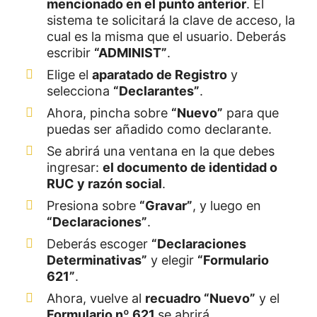
mencionado en el punto anterior
. El
sistema te solicitará la clave de acceso, la
cual es la misma que el usuario. Deberás
escribir
“ADMINIST”
.
Elige el
aparatado de Registro
y
selecciona
“Declarantes”
.
Ahora, pincha sobre
“Nuevo”
para que
puedas ser añadido como declarante.
Se abrirá una ventana en la que debes
ingresar:
el documento de identidad o
RUC y razón social
.
Presiona sobre
“Gravar”
, y luego en
“Declaraciones”
.
Deberás escoger
“Declaraciones
Determinativas”
y elegir
“Formulario
621”
.
Ahora, vuelve al
recuadro “Nuevo”
y el
Formulario nº 621
se abrirá