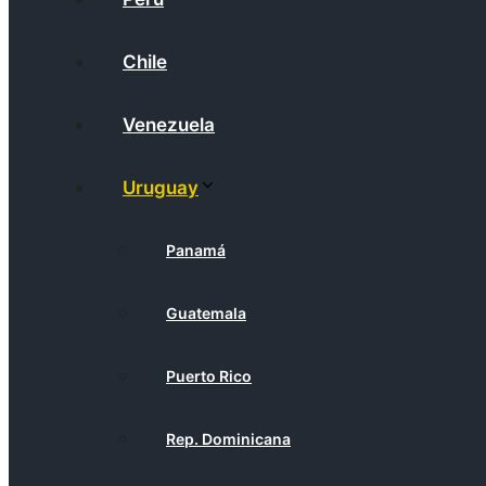
Chile
Venezuela
Uruguay
Panamá
Guatemala
Puerto Rico
Rep. Dominicana