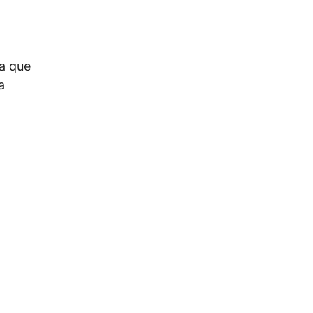
a que
a