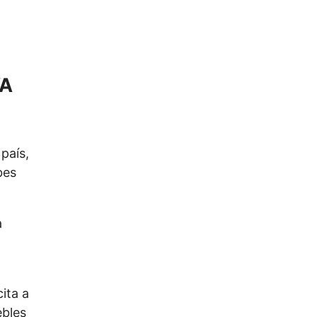
país,
bes
a
cita a
bles