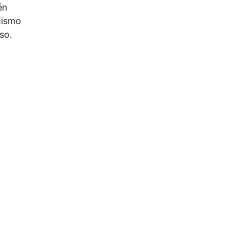
én
mismo
so.