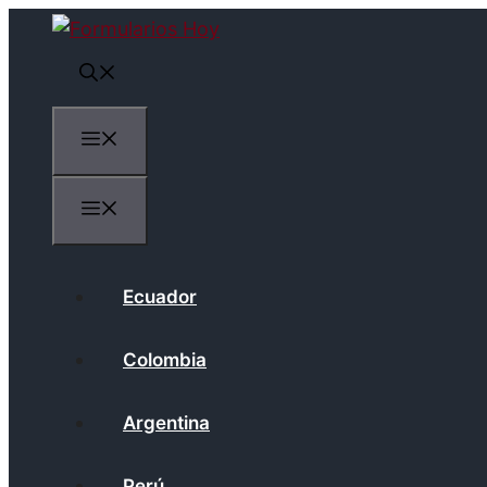
Saltar
al
contenido
Menú
Menú
Ecuador
Colombia
Argentina
Perú