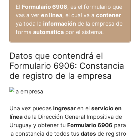
El
Formulario 6906
, es el formulario que
vas a ver
en línea
, el cual va a
contener
ya toda la
información
de la empresa de
forma
automática
por el sistema.
Datos que contendrá el
Formulario 6906: Constancia
de registro de la empresa
Una vez puedas
ingresar
en el
servicio en
línea
de la Dirección General Impositiva de
Uruguay y obtener tu
Formulario 6906
para
la constancia de todos tus
datos
de registro