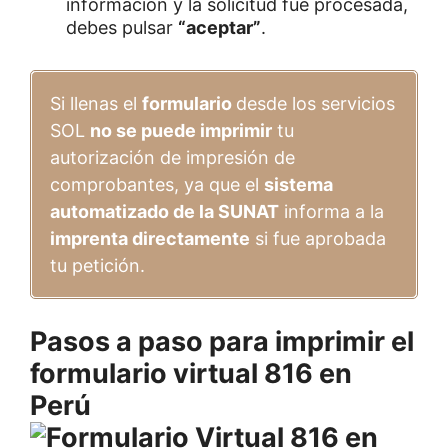
información y la solicitud fue procesada,
debes pulsar
“aceptar”
.
Si llenas el
formulario
desde los servicios
SOL
no se puede imprimir
tu
autorización de impresión de
comprobantes, ya que el
sistema
automatizado de la SUNAT
informa a la
imprenta directamente
si fue aprobada
tu petición.
Pasos a paso para imprimir el
formulario virtual 816 en
Perú