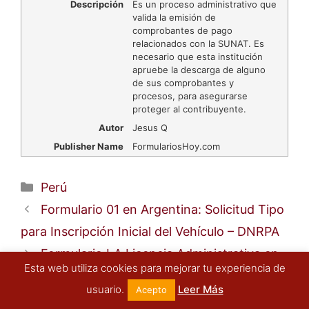
Descripción
Es un proceso administrativo que
valida la emisión de
comprobantes de pago
relacionados con la SUNAT. Es
necesario que esta institución
apruebe la descarga de alguno
de sus comprobantes y
procesos, para asegurarse
proteger al contribuyente.
Autor
Jesus Q
Publisher Name
FormulariosHoy.com
Categorías
Perú
Formulario 01 en Argentina: Solicitud Tipo
para Inscripción Inicial del Vehículo – DNRPA
Formulario LA Licencia Administrativa en
Esta web utiliza cookies para mejorar tu experiencia de
Argentina: Solicitud de Permiso – Provincia de
usuario.
Leer Más
Acepto
Santa Fe