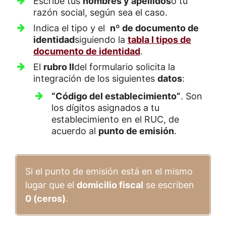
Escribe tus
nombres y apellidos
o tu
razón social, según sea el caso.
Indica el tipo y el
nº de documento de
identidad
siguiendo la
tabla I tipos de
documento de identidad
.
El
rubro II
del formulario solicita la
integración de los siguientes
datos
:
“Código del establecimiento”
. Son
los dígitos asignados a tu
establecimiento en el RUC, de
acuerdo al
punto de emisión
.
Si el punto de emisión está en el mismo
lugar que el
domicilio fiscal
se escriben
0 (ceros)
.