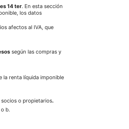
es 14 ter
. En esta sección
ponible, los datos
os afectos al IVA, que
esos
según las compras y
e la renta líquida imponible
 socios o propietarios
.
 o b.