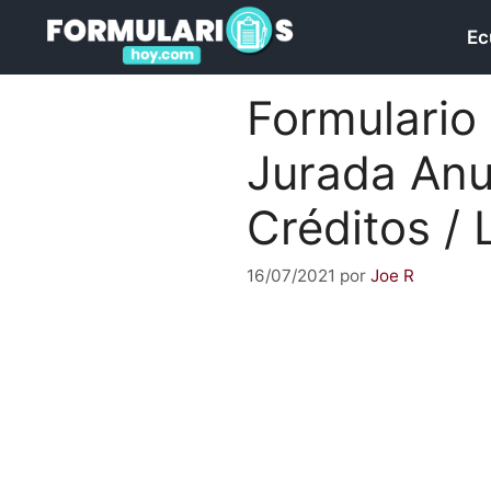
Saltar
Ec
al
contenido
Formulario 
Jurada Anu
Créditos / L
16/07/2021
por
Joe R