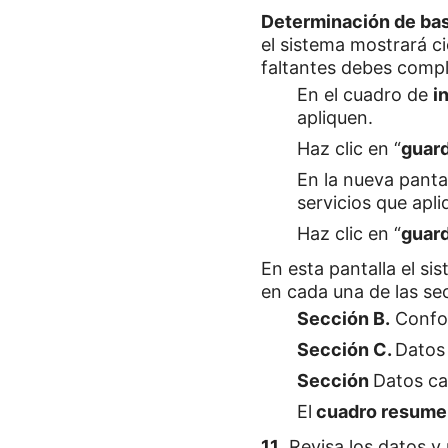
Determinación de bas
el sistema mostrará ci
faltantes debes compl
En el cuadro de
i
apliquen.
Haz clic en “
guar
En la nueva pantal
servicios que apli
Haz clic en “
guar
En esta pantalla el si
en cada una de las se
Sección B.
Confor
Sección C.
Datos 
Sección
Datos cam
El
cuadro resume
11
. Revisa los datos y 