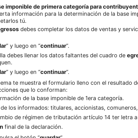
e imponible de primera categoría para contribuyent
erta información para la determinación de la base im
etarlos tú.
ngresos
debes completar los datos de ventas y servici
dar
” y luego en “
continuar
”.
la debes llenar los datos faltantes del cuadro de
egr
quen.
dar
” y luego en “
continuar
”.
stema te muestra el formulario lleno con el resultado d
cciones que lo conforman:
mación de la base imponible de 1era categoría.
de los informados: titulares, accionistas, comuneros,
bio de régimen de tributación artículo 14 ter letra a
n
final de la declaración.
pulsa el botón “
guardar
”.