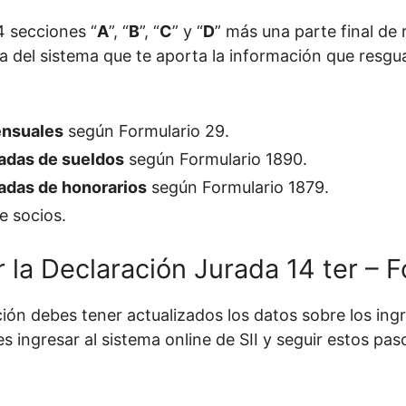
4 secciones “
A
”, “
B
”, “
C
” y “
D
” más una parte final de
da del sistema que te aporta la información que resgu
ensuales
según Formulario 29.
adas de sueldos
según Formulario 1890.
adas de honorarios
según Formulario 1879.
e socios.
la Declaración Jurada 14 ter – F
ación debes tener actualizados los datos sobre los in
s ingresar al sistema online de SII y seguir estos pas