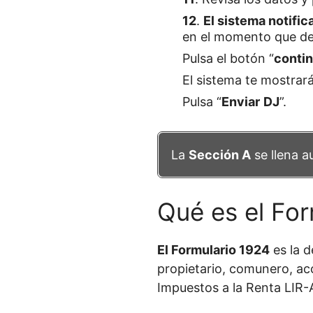
12
.
El sistema notific
en el momento que dec
Pulsa el botón “
contin
El sistema te mostrará
Pulsa “
Enviar
DJ
”.
La
Sección A
se llena a
Qué es el For
El Formulario 1924
es la d
propietario, comunero, ac
Impuestos a la Renta LIR-Ar