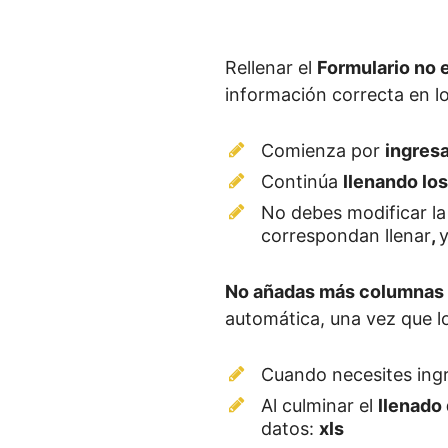
Rellenar el
Formulario no es
información correcta en l
Comienza por
ingresa
Continúa
llenando los
No debes modificar l
correspondan llenar
,
y
No añadas más columnas o
automática, una vez que l
Cuando necesites ing
Al culminar el
llenado 
datos:
xls