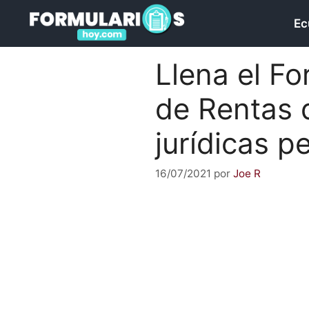
Saltar
Ec
al
contenido
Llena el Fo
de Rentas 
jurídicas 
16/07/2021
por
Joe R