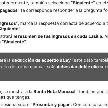
Posteriormente, también selecciona
“Siguiente”
en el
 pagados”
te corresponde responder a la pregunta fo
ingresos”
, marca la respuesta correcta de acuerdo a tu
Siguiente”
.
strará el
resumen de tus ingresos en cada
casilla
. A
a
“Siguiente”
.
erá la
deducción de acuerdo a Ley
(este dato tambié
cerlo de forma manual, solo
debes dar doble clic
sobr
, se mostrará la
Renta Neta Mensual
. También podrá
nes
que tengas.
 presiona sobre
“Presentar y pagar”.
Con este paso e