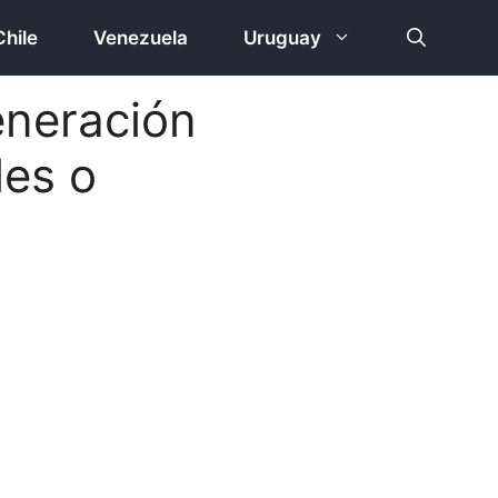
Chile
Venezuela
Uruguay
eneración
les o