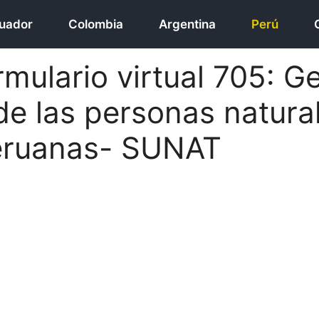
uador
Colombia
Argentina
Perú
rmulario virtual 705: G
de las personas natura
peruanas- SUNAT