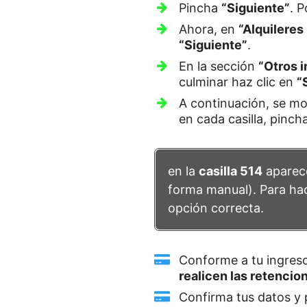
Pincha
“Siguiente”
. 
Ahora, en
“Alquileres
“Siguiente”
.
En la sección
“Otros 
culminar haz clic en
“
A continuación, se mo
en cada casilla, pinch
en la
casilla 514
aparec
forma manual). Para ha
opción correcta.
Conforme a tu ingreso
realicen las retencio
Confirma tus datos y