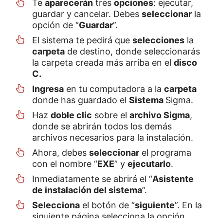
Te
aparecerán
tres
opciones
: ejecutar,
guardar y cancelar. Debes
seleccionar
la
opción de “
Guardar
”.
El sistema te pedirá que
selecciones
la
carpeta
de destino, donde seleccionarás
la carpeta creada más arriba en el
disco
C.
Ingresa
en tu computadora a la
carpeta
donde has guardado el
Sistema
Sigma.
Haz
doble clic
sobre el
archivo Sigma
,
donde se abrirán todos los demás
archivos necesarios para la instalación.
Ahora, debes
seleccionar
el programa
con el nombre “
EXE
” y
ejecutarlo
.
Inmediatamente se abrirá el “
Asistente
de instalación del sistema
”.
Selecciona
el botón de “
siguiente
”. En la
siguiente página selecciona la opción